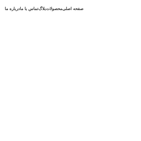
صفحه اصلی
محصولات
بلاگ
تماس با ما
درباره ما
02171057969
09124065886