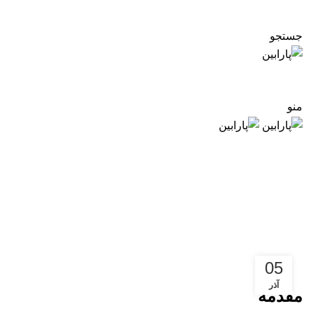
پارابین
جستجو
09124065886 - 02171057969
منو
05
آذر
مقدمه