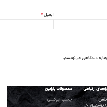
ایمیل
*
وباره دیدگاهی می‌نویسم.
راه‌های ارتباطی
محصولات پارابین
تلفن:
چسب اپوکسی
02171057988