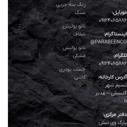
رنگ سه جزیی
موبایل:
سنگ
09124065886
نانو پولیش
اینستاگرام:
شفاف
PARABEENCO@
نانو پولیش
تلگرام:
مشکی
09124065886
چسب پودری
آدرس کارخانه:
کاشی
نسیم شهر
گلستان – غدیر
11
دفتر مرکزی:
پارک وی نبش