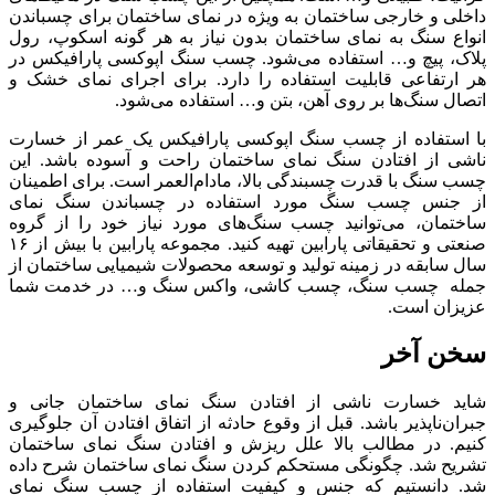
داخلی و خارجی ساختمان به ویژه در نمای ساختمان برای چسباندن
انواع سنگ به نمای ساختمان بدون نیاز به هر گونه اسکوپ، رول
پلاک، پیچ و… استفاده می‌شود. چسب سنگ اپوکسی پارافیکس در
هر ارتفاعی قابلیت استفاده را دارد. برای اجرای نمای خشک و
اتصال سنگ‌ها بر روی آهن، بتن و… استفاده می‌شود.
با استفاده از چسب سنگ اپوکسی پارافیکس یک عمر از خسارت
ناشی از افتادن سنگ نمای ساختمان راحت و آسوده باشد. این
چسب سنگ با قدرت چسبندگی بالا، مادام‌العمر است. برای اطمینان
از جنس چسب سنگ مورد استفاده در چسباندن سنگ نمای
ساختمان، می‌توانید چسب سنگ‌های مورد نیاز خود را از گروه
صنعتی و تحقیقاتی پارابین تهیه کنید. مجموعه پارابین با بیش از ۱۶
سال سابقه در زمینه تولید و توسعه محصولات شیمیایی ساختمان از
جمله چسب سنگ، چسب کاشی، واکس سنگ و… در خدمت شما
عزیزان است.
سخن آخر
شاید خسارت ناشی از افتادن سنگ نمای ساختمان جانی و
جبران‌ناپذیر باشد. قبل از وقوع حادثه از اتفاق افتادن آن جلوگیری
کنیم. در مطالب بالا علل ریزش و افتادن سنگ نمای ساختمان
تشریح شد. چگونگی مستحکم کردن سنگ نمای ساختمان شرح داده
شد. دانستیم که جنس و کیفیت استفاده از چسب سنگ نمای