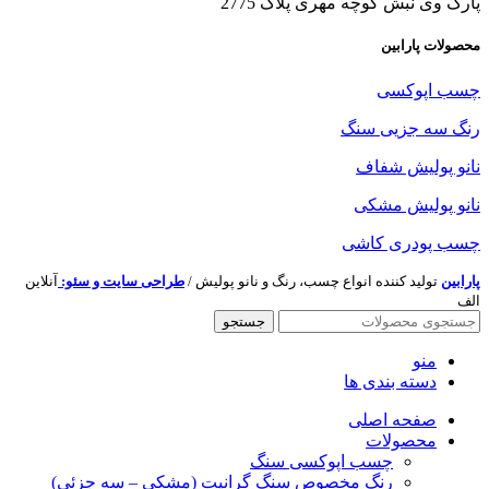
پارک وی نبش کوچه مهری پلاک 2775
محصولات پارابین
چسب اپوکسی
رنگ سه جزیی سنگ
نانو پولیش شفاف
نانو پولیش مشکی
چسب پودری کاشی
پارابین
تولید کننده انواع چسب، رنگ و نانو پولیش /
طراحی سایت و سئو:
آنلاین
الف
جستجو
منو
دسته بندی ها
صفحه اصلی
محصولات
چسب اپوکسی سنگ
رنگ مخصوص سنگ گرانیت (مشکی – سه جزئی)