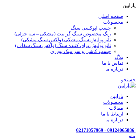
پارابین
صفحه اصلی
محصولات
چسب اپوکسی سنگ
رنگ مخصوص سنگ گرانیت (مشکی – سه جزئی)
نانو پولیش سنگ مشکی (واکس سنگ مشکی)
نانو پولیش براق کننده سنگ (واکس سنگ شفاف)
چسب کاشی و سرامیک پودری
بلاگ
تماس با ما
درباره ما
جستجو
پارابین
محصولات
مقالات
ارتباط با ما
درباره ما
09124065886 - 02171057969
منو