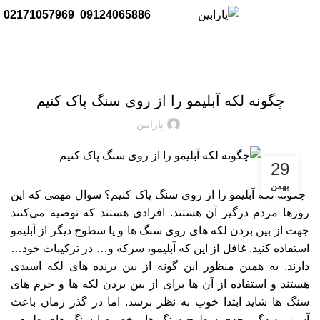
منو
02171057969
09124065886
واکس
چگونه لکه آبلیمو را از روی سنگ پاک کنیم
پارابین
29
بهمن
چگونه لکه آبلیمو را از روی سنگ پاک کنیم؟ سوال مهمی که این
روزها مردم درگیر آن هستند. افرادی هستند که توصیه می‌کنند
جهت از بین بردن لکه های روی سنگ ها و یا سطوح دیگر از آبلیمو
استفاده کنید. غافل از این که آبلیمو، سرکه و… در ترکیبات خود…
دارند. به همین منظور این گونه از بین برنده های لکه اسیدی
هستند و استفاده از آن ها برای از بین بردن لکه ها و جرم های
سنگ ها شاید ابتدا خوب به نظر برسد. اما در گذر زمان باعث
آسیب دیدگی جدی سطوح سنگ ها مخصوصا سنگ های طبیعی