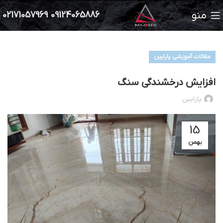
منو
02171057969
09124065886
مقالات آموزشی پارابین
افزایش درخشندگی سنگ
پارابین
15
بهمن