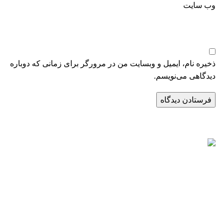
وب‌ سایت
ذخیره نام، ایمیل و وبسایت من در مرورگر برای زمانی که دوباره
دیدگاهی می‌نویسم.
راه‌های ارتباطی
تلفن:
02171057988
موبایل:
09124065886
اینستاگرام:
PARABEENCO@