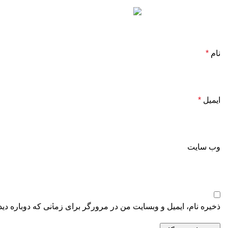
راه‌های
محص
ارتباطی
پارا
تلفن:
چس
نام
*
02171057988
اپو
موبایل:
رنگ
09124065886
جزی
ایمیل
*
اینستاگرام:
نان
PARABEENCO@
شف
وب‌ سایت
تلگرام:
نان
09124065886
مش
آدرس
چس
کارخانه:
پود
ذخیره نام، ایمیل و وبسایت من در مرورگر برای زمانی که دوباره دی
نسیم شهر
کاش
گلستان –