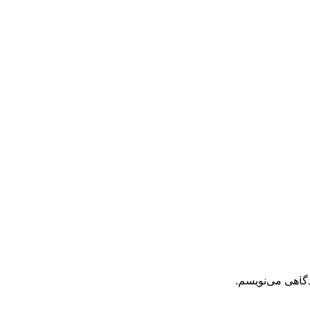
ولات
بین
ب
کسی
 سه
ی سنگ
و پولیش
اف
و پولیش
کی
ب
ری
دگاهی می‌نویسم.
ی