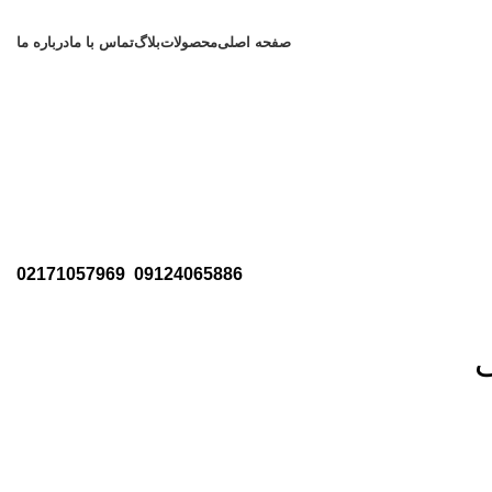
صفحه اصلی
محصولات
بلاگ
تماس با ما
درباره ما
02171057969
09124065886