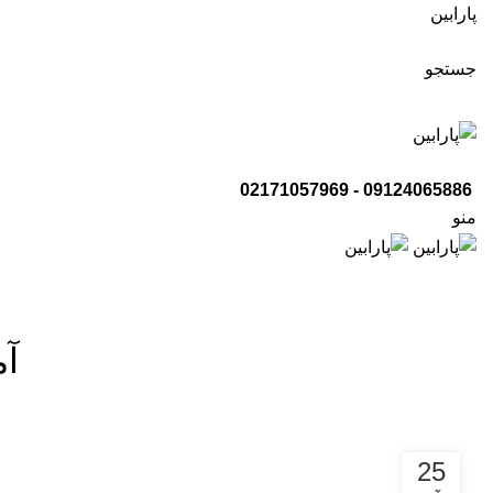
پارابین
جستجو
09124065886 - 02171057969
منو
آ
25