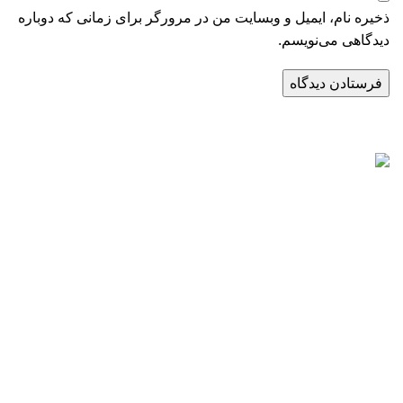
ذخیره نام، ایمیل و وبسایت من در مرورگر برای زمانی که دوباره
دیدگاهی می‌نویسم.
راه‌های ارتباطی
تلفن:
02171057988
موبایل:
09124065886
اینستاگرام:
PARABEENCO@
تلگرام:
09124065886
آدرس کارخانه: