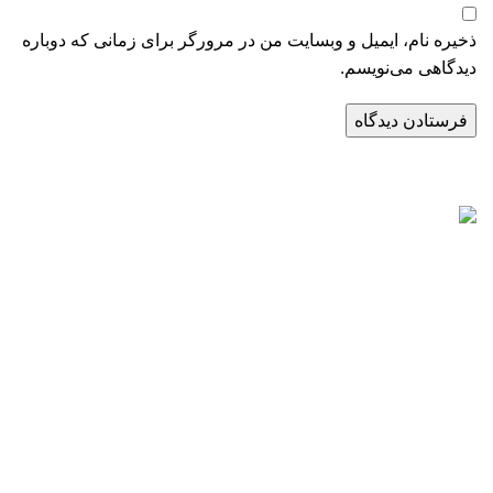
ذخیره نام، ایمیل و وبسایت من در مرورگر برای زمانی که دوباره
دیدگاهی می‌نویسم.
راه‌های ارتباطی
تلفن:
02171057988
موبایل:
09124065886
اینستاگرام:
PARABEENCO@
تلگرام:
09124065886
آدرس کارخانه: