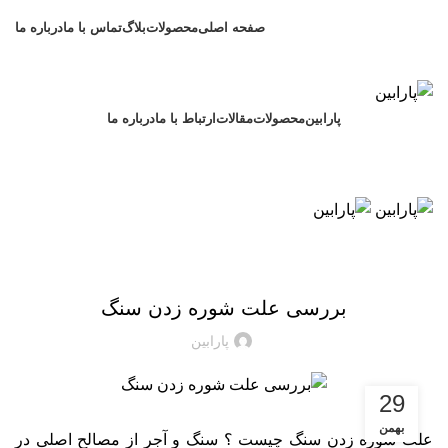
پارابین
صفحه اصلی
محصولات
بلاگ
تماس با ما
درباره ما
پارابین
محصولات
مقالات
ارتباط با ما
درباره ما
09124065886 - 02171057969
منو
02171057969
09124065886
چسب
بررسی علت شوره زدن سنگ
پارابین
29
بهمن
علت شوره زدن سنگ چیست ؟ سنگ و آجر از مصالح اصلی در