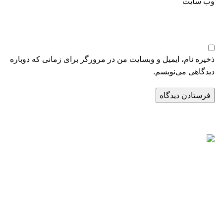
وب‌ سایت
ذخیره نام، ایمیل و وبسایت من در مرورگر برای زمانی که دوباره
دیدگاهی می‌نویسم.
راه‌های ارتباطی
تلفن:
02171057988
موبایل:
09124065886
اینستاگرام:
PARABEENCO@